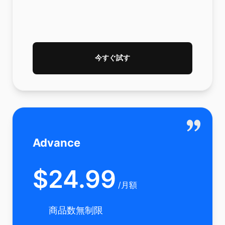
今すぐ試す
Advance
$
24.99
/
月額
商品数無制限