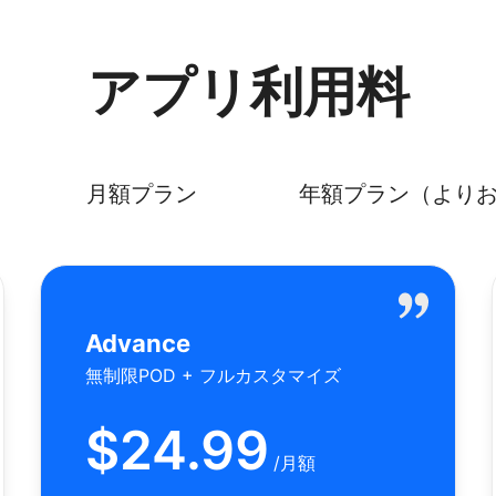
アプリ利用料
月額プラン
年額プラン（より
Advance
無制限POD + フルカスタマイズ
$
24.99
/
月額